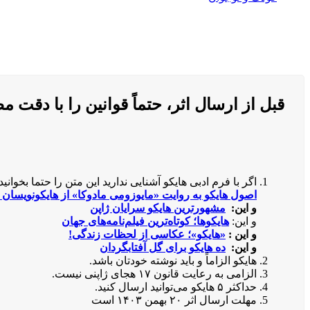
قبل از ارسال اثر، حتماً قوانین را با دقت مط
اگر با فرم ادبی هایکو آشنایی ندارید این متن را حتما بخوانید:
اصول هایکو به روایت «مایوزومی مادوکا» از هایکونویسان 
و این:
مشهورترین هایکو سرایان ژاپن
و این:
هایکوها؛ کوتاه‌ترین فیلم‌نامه‌های جهان
و این :
«هایکو»؛ عکاسی از لحظات زندگی!
و این:
ده هایکو برای گل آفتابگردان
هایکو الزاماً و باید نوشته خودتان باشد.
الزامی به رعایت قانون ۱۷ هجای ژاپنی نیست.
حداکثر ۵ هایکو می‌توانید ارسال کنید.
مهلت ارسال اثر ۲۰ بهمن ۱۴۰۳ است