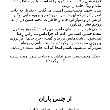
فرزندشان رفته است. شهید رفته است. هنوز منتظرند که
بیاید و زنگ خانـه را بزنـد.
مـادر شهید محمدحسـن امینـی می‌گفت: «چند بار به حاجی
اصرار کردم که این خانه را بفروشیم و برویم جایی دیگـر.
از بس در و دیوار این خانه و خاطرات محمدحسن در آن به
روحم فشار می‌آورد.
حاجی هر بار به بهانه‌ای طفره می‌رفت تا یک روز به خون
محمدحسـن قسـمش دادم که چرا دلش بـه رفتن رضا
نمی‌شود… شانه‌هایش لرزید و گفت: «حاج خانم! اگر برویم
و روزی محمدحسن برگردد و ما اینجا نباشیم، بچه‌ام
سردرگم می‌شود. باشیم اینجا که آمد خانه، پشت در نماند.
«پیکر محمدحسـن سـر نداشـت و حاجی هنوز امید داشـت
که برگردد.»
از جنس باران
ویدئوهایی کوتاه از خوانش کتاب