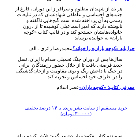
هر یك از شهیدان مظلوم و سرافراز این دوران، فارغ از
جنبه‌های احساسی و عاطفی شهادتشان كه در تبلیغات
رسمی به آن پرداخته شده است گنج‌هایی ناگفته و
نانوشته دارند كه امیر اسماعیلی كوشیده تا از درون
خانواده‌هایشان جستجو كند و در قالب كتاب «كوچه
باران» به خواننده برساند
چرا باید «كوچه باران» را خواند؟
محمدرضا زائری - الف
سال‌ها پس از دوران جنگ تحمیلی صدام با ایران، نسل
جدید فرصتی یافت تا از خلال حضور رزمندگان ایرانی
در جنگ با داعش رنگ و بوی مقاومت و ازجان‌گذشتگی
را در اطراف خود احساس و تجربه كند.
معرفی کتاب؛ «كوچه باران»
عصر اسلام
خرید مستقیم از سایت نشر پرنده با ۱۴ درصد تخفیف
(۳۰.۰۰۰ تومان)
نویسنده کتاب «کوچه باران» می‌گوید: تلاش کردم برای