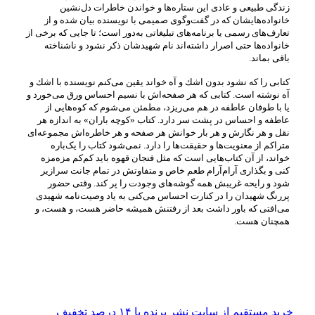
زندگی طبیعی و عادی این ستاره‌ها و خواندن خاطرات دل‌نشین
خانواده‌هایشان كه در گفت‌وگوی صمیمی با نویسنده بیان شده و از
تعارف‌های رسمی یا برنامه‌های تبلیغاتی به‌دور است؛ تا جایی كه برخی از
خانواده‌ها حتى اصرار داشته‌اند نام شهیدشان ذكر نشود و ناشناخته
باقی بماند.
كتابی را كه نشود بدون اشك و آه خواند یقین می‌کنم نویسنده با اشك و
آه نوشته است. كتابی كه هر صفحه‌اش با نسیم احساس ورق می‌خورد و
یا با طوفان عاطفه در هم می‌ریزد، مطمئن می‌شوم كه کوه‌هایی از
عاطفه و احساس در پشت سر دارد. كتاب «كوچه باران» به اندازه هر
نقل و هر نگارش و هر بار خوانش هر صفحه و هر خاطره‌اش مجموعه‌ای
متراكم از معنویت‌ها و حقیقت‌ها را دارد. نمی‌شود كتاب را یک‌باره
خواند، از آن کتاب‌هایی است كه مثل فنجان قهوه باید کم‌کم مزه‌مزه
كنی و بگذاری آرام‌آرام طعم خاص و متفاوتش در تمام جانت سرازیر
شود و رایحه غریبش همه گوشه‌های وجودت را پر كند. وقتی حضور
پررنگ شهیدان را در كنارت احساس می‌کنی به یاد وصیت‌نامه شهیدی
می‌افتی كه باور داشت بعد از رفتنش همیشه حاضر هست، و هست، و
همچنان هست.
خرید مستقیم از سایت نشر پرنده با ۱۴ درصد تخفیف