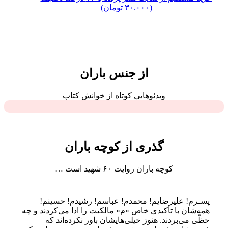
(۳۰.۰۰۰ تومان)
از جنس باران
ویدئوهایی کوتاه از خوانش کتاب
گذری از کوچه باران
کوچه باران روایت ۶۰ شهید است …
پسـرم! علیرضایم! محمدم! عباسم! رشیدم! حسینم!
همه‌شان با تأکیدی خاص «م» مالکیت را ادا می‌کردند و چه
حظّی می‌بردند. هنوز خیلی‌هایشان باور نکرده‌اند که