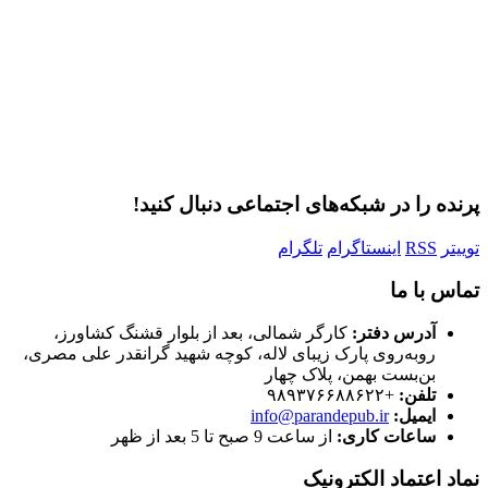
مرا به خاطر بسپار
ثبت نام
رمز عبور خود را فراموش کردید؟
پرنده را در شبکه‌های اجتماعی دنبال کنید!
توییتر
RSS
اینستاگرام
تلگرام
تماس با ما
آدرس دفتر:
کارگر شمالی، بعد از بلوار قشنگ کشاورز،
روبه‌روی پارک زیبای لاله، کوچه شهید گرانقدر علی مصری،
بن‌بست بهمن، پلاک چهار
تلفن:
+۹۸۹۳۷۶۶۸۸۶۲۲
ایمیل:
info@parandepub.ir
ساعات کاری:
از ساعت 9 صبح تا 5 بعد از ظهر
نماد اعتماد الکترونیک